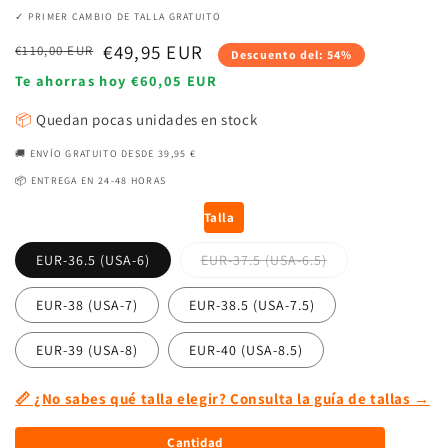
✓ PRIMER CAMBIO DE TALLA GRATUITO
Precio
Precio
€49,95 EUR
€110,00 EUR
Descuento del: 54%
habitual
de
Te ahorras hoy €60,05 EUR
venta
📦
Quedan pocas unidades en stock
🚚 ENVÍO GRATUITO DESDE 39,95 €
📦 ENTREGA EN 24-48 HORAS
Talla
EUR-36.5 (USA-6)
EUR-37.5 (USA-6.5)
EUR-38 (USA-7)
EUR-38.5 (USA-7.5)
EUR-39 (USA-8)
EUR-40 (USA-8.5)
📏 ¿No sabes qué talla elegir? Consulta la guía de tallas →
Cantidad