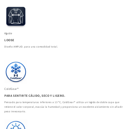
Ajuste
LOOSE
Diseño AMPLIO. para una comodidad total.
ColdGear®
PARA SENTIRTE CÁLIDO, SECO Y LIGERO.
Pensado para temperaturas inferiores a 13 ºC, ColdGear® utiliza un tejido de doble capa que
retiene el calor corporal, evacúa la humedad y proporciona un excelente aislamiento sin añadir
peso innecesario.