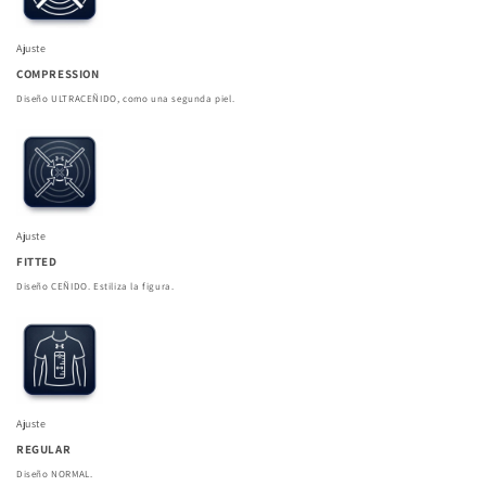
Ajuste
COMPRESSION
Diseño ULTRACEÑIDO, como una segunda piel.
Ajuste
FITTED
Diseño CEÑIDO. Estiliza la figura.
Ajuste
REGULAR
Diseño NORMAL.