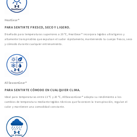
HeatGear®
PARA SENTIRTE FRESCO, SECO Y LIGERO.
Diseñado para temperaturas superiores a 20 ºC, HeatGear® incorpora tejidos ultraligeros y
altamente transpirables que expulsan el sudor rápidamente, manteniendo tu cuerpo fresco, seco
y cómodo durante cualquier entrenamiento.
AllSeasonGear®
PARA SENTIRTE CÓMODO EN CUALQUIER CLIMA.
Ideal para temperaturas entre 13 ºC y 20 ºC, AllSeasonGear® adapta su rendimiento a los
cambios de temperatura mediante tejidos técnicos que favorecen la transpiración, regulan el
calor y mantienen una comodidad constante.