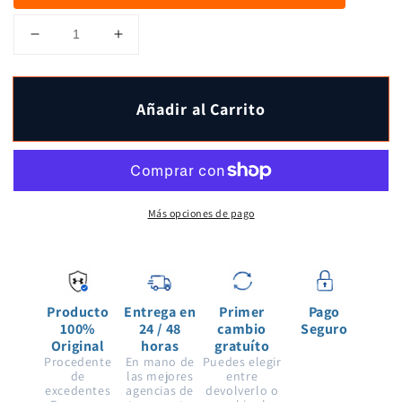
Reducir
Aumentar
cantidad
cantidad
para
para
Zapatillas
Zapatillas
Añadir al Carrito
deportivas
deportivas
Speedform
Speedform
Apollo
Apollo
Pixel
Pixel
para
para
mujer
mujer
Más opciones de pago
de
de
Under
Under
Armour
Armour
Producto
Entrega en
Primer
Pago
100%
24 / 48
cambio
Seguro
Original
horas
gratuíto
Procedente
En mano de
Puedes elegir
de
las mejores
entre
excedentes
agencias de
devolverlo o