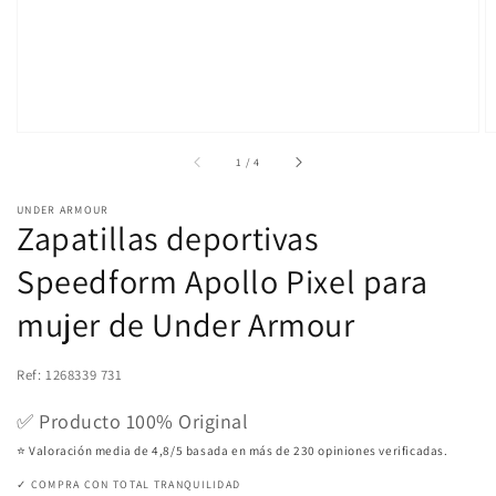
de
galería
de
1
/
4
UNDER ARMOUR
Zapatillas deportivas
Speedform Apollo Pixel para
mujer de Under Armour
Ref: 1268339 731
✅ Producto 100% Original
⭐ Valoración media de 4,8/5 basada en más de 230 opiniones verificadas.
✓ COMPRA CON TOTAL TRANQUILIDAD