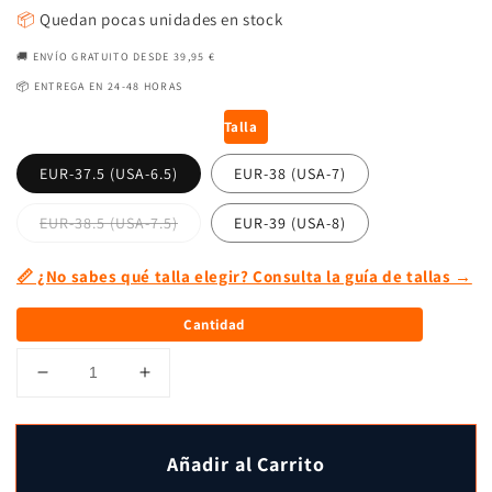
📦
Quedan pocas unidades en stock
🚚 ENVÍO GRATUITO DESDE 39,95 €
📦 ENTREGA EN 24-48 HORAS
Talla
EUR-37.5 (USA-6.5)
EUR-38 (USA-7)
EUR-38.5 (USA-7.5)
EUR-39 (USA-8)
📏 ¿No sabes qué talla elegir? Consulta la guía de tallas →
Cantidad
Reducir
Aumentar
cantidad
cantidad
para
para
Zapatillas
Zapatillas
Añadir al Carrito
deportivas
deportivas