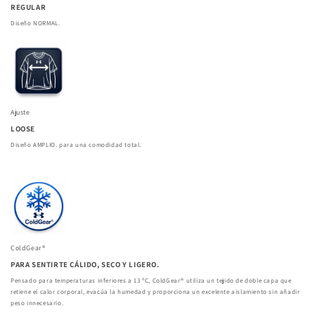
REGULAR
Diseño NORMAL.
Ajuste
LOOSE
Diseño AMPLIO. para una comodidad total.
ColdGear®
PARA SENTIRTE CÁLIDO, SECO Y LIGERO.
Pensado para temperaturas inferiores a 13 ºC, ColdGear® utiliza un tejido de doble capa que
retiene el calor corporal, evacúa la humedad y proporciona un excelente aislamiento sin añadir
peso innecesario.