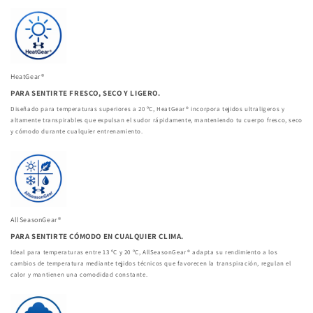
HeatGear®
PARA SENTIRTE FRESCO, SECO Y LIGERO.
Diseñado para temperaturas superiores a 20 ºC, HeatGear® incorpora tejidos ultraligeros y
altamente transpirables que expulsan el sudor rápidamente, manteniendo tu cuerpo fresco, seco
y cómodo durante cualquier entrenamiento.
AllSeasonGear®
PARA SENTIRTE CÓMODO EN CUALQUIER CLIMA.
Ideal para temperaturas entre 13 ºC y 20 ºC, AllSeasonGear® adapta su rendimiento a los
cambios de temperatura mediante tejidos técnicos que favorecen la transpiración, regulan el
calor y mantienen una comodidad constante.