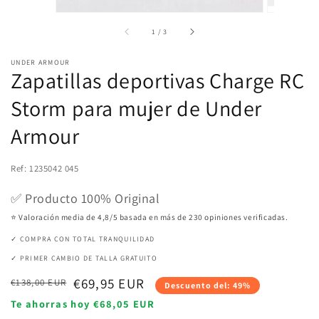
de
1
/
3
UNDER ARMOUR
Zapatillas deportivas Charge RC
Storm para mujer de Under
Armour
Ref: 1235042 045
✅ Producto 100% Original
⭐ Valoración media de 4,8/5 basada en más de 230 opiniones verificadas.
✓ COMPRA CON TOTAL TRANQUILIDAD
✓ PRIMER CAMBIO DE TALLA GRATUITO
Precio
Precio
€69,95 EUR
€138,00 EUR
Descuento del: 49%
habitual
de
Te ahorras hoy €68,05 EUR
venta