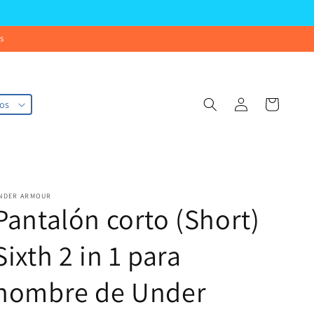
s
Iniciar
Carrito
os
sesión
NDER ARMOUR
Pantalón corto (Short)
Sixth 2 in 1 para
hombre de Under