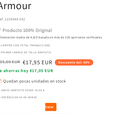
Armour
ef: 1238948 042
 Producto 100% Original
 Valoración media de 4,8/5 basada en más de 230 opiniones verificadas.
 COMPRA CON TOTAL TRANQUILIDAD
 PRIMER CAMBIO DE TALLA GRATUITO
recio
recio
€17,95 EUR
35,00 EUR
Descuento del: 48%
abitual
e
e ahorras hoy €17,05 EUR
enta

Quedan pocas unidades en stock
 ENVÍO GRATUITO DESDE 39,95 €
 ENTREGA EN 24-48 HORAS
Color