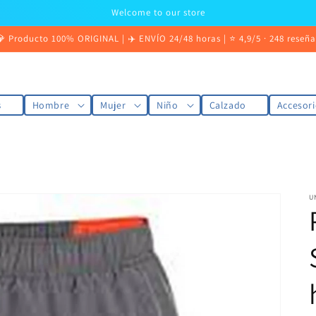
Welcome to our store
💎 Producto 100% ORIGINAL | ✈️ ENVÍO 24/48 horas | ⭐ 4,9/5 · 248 reseña
s
Hombre
Mujer
Niño
Calzado
Accesori
U