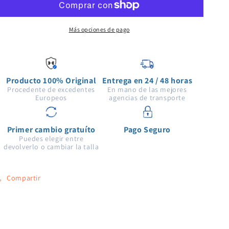
2
2
in
in
1
1
Más opciones de pago
para
para
hombre
hombre
de
de
Under
Under
Producto 100% Original
Entrega en 24 / 48 horas
Armour
Armour
Procedente de excedentes
En mano de las mejores
Europeos
agencias de transporte
Primer cambio gratuíto
Pago Seguro
Puedes elegir entre
devolverlo o cambiar la talla
Compartir