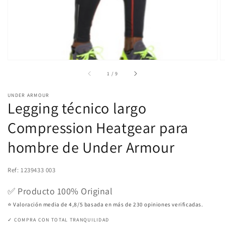
de
galería
de
1
/
9
UNDER ARMOUR
Legging técnico largo
Compression Heatgear para
hombre de Under Armour
Ref: 1239433 003
✅ Producto 100% Original
⭐ Valoración media de 4,8/5 basada en más de 230 opiniones verificadas.
✓ COMPRA CON TOTAL TRANQUILIDAD