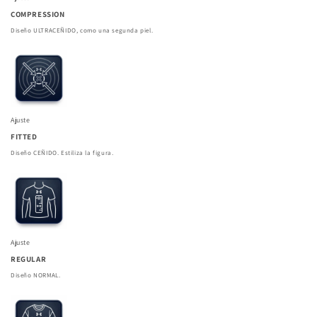
COMPRESSION
Diseño ULTRACEÑIDO, como una segunda piel.
Ajuste
FITTED
Diseño CEÑIDO. Estiliza la figura.
Ajuste
REGULAR
Diseño NORMAL.