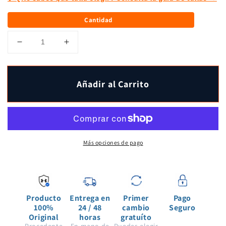
Cantidad
Reducir
Aumentar
cantidad
cantidad
para
para
Legging
Legging
Añadir al Carrito
técnico
técnico
largo
largo
Compression
Compression
Heatgear
Heatgear
para
para
hombre
hombre
Más opciones de pago
de
de
Under
Under
Armour
Armour
Producto
Entrega en
Primer
Pago
100%
24 / 48
cambio
Seguro
Original
horas
gratuíto
Procedente
En mano de
Puedes elegir