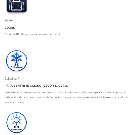
Ajuste
LOOSE
Diseño AMPLIO. para una comodidad total.
ColdGear®
PARA SENTIRTE CÁLIDO, SECO Y LIGERO.
Pensado para temperaturas inferiores a 13 ºC, ColdGear® utiliza un tejido de doble capa que
retiene el calor corporal, evacúa la humedad y proporciona un excelente aislamiento sin añadir
peso innecesario.