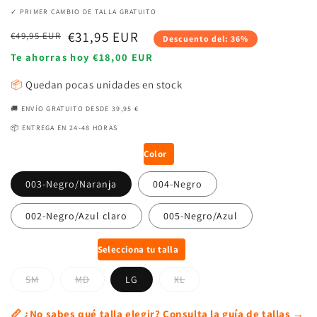
✓ PRIMER CAMBIO DE TALLA GRATUITO
Precio
Precio
€31,95 EUR
€49,95 EUR
Descuento del: 36%
habitual
de
Te ahorras hoy €18,00 EUR
venta
📦
Quedan pocas unidades en stock
🚚 ENVÍO GRATUITO DESDE 39,95 €
📦 ENTREGA EN 24-48 HORAS
Color
003-Negro/Naranja
004-Negro
002-Negro/Azul claro
005-Negro/Azul
Selecciona tu talla
SM
MD
LG
XL
📏 ¿No sabes qué talla elegir? Consulta la guía de tallas →