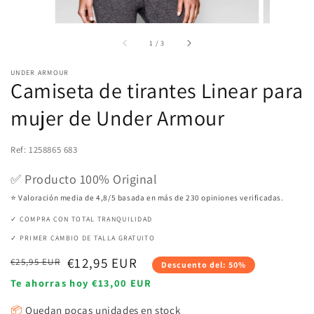
de
1
/
3
UNDER ARMOUR
Camiseta de tirantes Linear para
mujer de Under Armour
Ref: 1258865 683
✅ Producto 100% Original
⭐ Valoración media de 4,8/5 basada en más de 230 opiniones verificadas.
✓ COMPRA CON TOTAL TRANQUILIDAD
✓ PRIMER CAMBIO DE TALLA GRATUITO
Precio
Precio
€12,95 EUR
€25,95 EUR
Descuento del: 50%
habitual
de
Te ahorras hoy €13,00 EUR
venta
📦
Quedan pocas unidades en stock