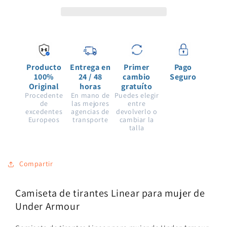
mujer
mujer
de
de
Under
Under
Armour
Armour
Producto
Entrega en
Primer
Pago
100%
24 / 48
cambio
Seguro
Original
horas
gratuíto
Procedente
En mano de
Puedes elegir
de
las mejores
entre
excedentes
agencias de
devolverlo o
Europeos
transporte
cambiar la
talla
Compartir
Camiseta de tirantes Linear para mujer de
Under Armour