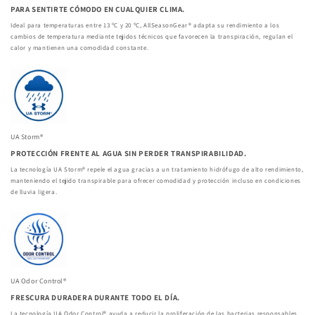
PARA SENTIRTE CÓMODO EN CUALQUIER CLIMA.
Ideal para temperaturas entre 13 ºC y 20 ºC, AllSeasonGear® adapta su rendimiento a los
cambios de temperatura mediante tejidos técnicos que favorecen la transpiración, regulan el
calor y mantienen una comodidad constante.
UA Storm®
PROTECCIÓN FRENTE AL AGUA SIN PERDER TRANSPIRABILIDAD.
La tecnología UA Storm® repele el agua gracias a un tratamiento hidrófugo de alto rendimiento,
manteniendo el tejido transpirable para ofrecer comodidad y protección incluso en condiciones
de lluvia ligera.
UA Odor Control®
FRESCURA DURADERA DURANTE TODO EL DÍA.
La tecnología UA Odor Control® ayuda a reducir la proliferación de las bacterias responsables