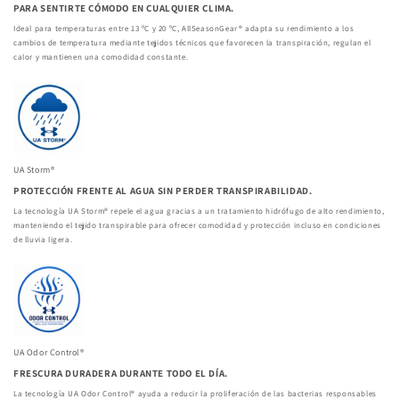
PARA SENTIRTE CÓMODO EN CUALQUIER CLIMA.
Ideal para temperaturas entre 13 ºC y 20 ºC, AllSeasonGear® adapta su rendimiento a los
cambios de temperatura mediante tejidos técnicos que favorecen la transpiración, regulan el
calor y mantienen una comodidad constante.
UA Storm®
PROTECCIÓN FRENTE AL AGUA SIN PERDER TRANSPIRABILIDAD.
La tecnología UA Storm® repele el agua gracias a un tratamiento hidrófugo de alto rendimiento,
manteniendo el tejido transpirable para ofrecer comodidad y protección incluso en condiciones
de lluvia ligera.
UA Odor Control®
FRESCURA DURADERA DURANTE TODO EL DÍA.
La tecnología UA Odor Control® ayuda a reducir la proliferación de las bacterias responsables