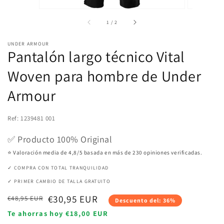
de
1
/
2
UNDER ARMOUR
Pantalón largo técnico Vital
Woven para hombre de Under
Armour
Ref: 1239481 001
✅ Producto 100% Original
⭐ Valoración media de 4,8/5 basada en más de 230 opiniones verificadas.
✓ COMPRA CON TOTAL TRANQUILIDAD
✓ PRIMER CAMBIO DE TALLA GRATUITO
Precio
Precio
€30,95 EUR
€48,95 EUR
Descuento del: 36%
habitual
de
Te ahorras hoy €18,00 EUR
venta