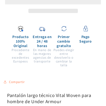
Woven
Woven
para
para
hombre
hombre
de
de
Under
Under
Armour
Armour
Producto
Entrega en
Primer
Pago
100%
24 / 48
cambio
Seguro
Original
horas
gratuíto
Procedente
En mano de
Puedes elegir
de
las mejores
entre
excedentes
agencias de
devolverlo o
Europeos
transporte
cambiar la
talla
Compartir
Pantalón largo técnico Vital Woven para
hombre de Under Armour