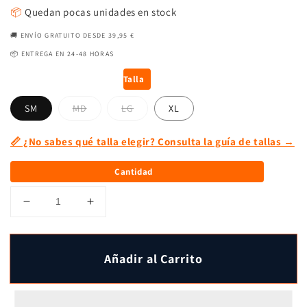
📦
Quedan pocas unidades en stock
🚚 ENVÍO GRATUITO DESDE 39,95 €
📦 ENTREGA EN 24-48 HORAS
Talla
SM
MD
LG
XL
📏 ¿No sabes qué talla elegir? Consulta la guía de tallas →
Cantidad
Reducir
Aumentar
cantidad
cantidad
para
para
Pantalón
Pantalón
Añadir al Carrito
largo
largo
técnico
técnico
Vital
Vital